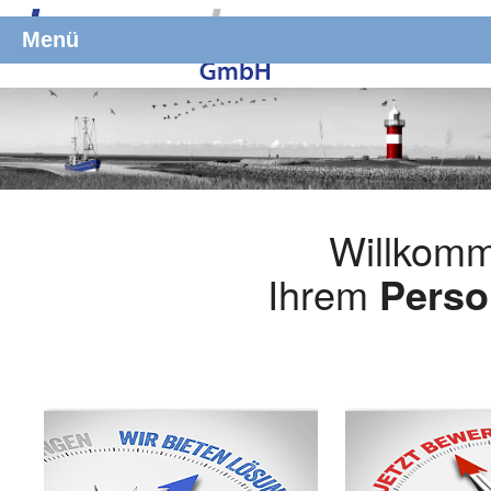
Menü
Willkomm
Ihrem
Perso