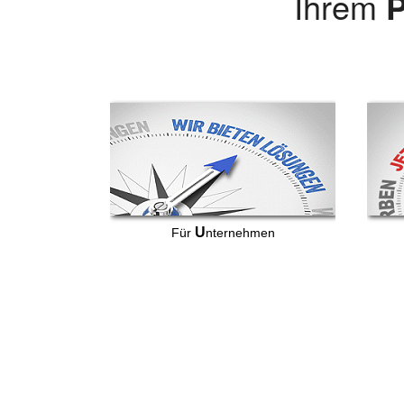
Ihrem
P
U
Für
nternehmen