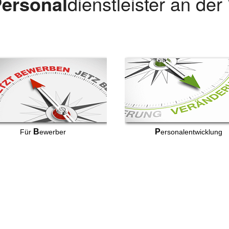
ersonal
dienstleister an de
B
P
Für
ewerber
ersonalentwicklung