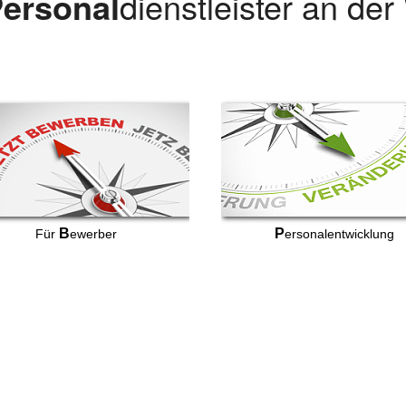
ersonal
dienstleister an de
B
P
Für
ewerber
ersonalentwicklung