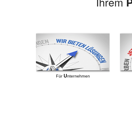
Ihrem
P
U
Für
nternehmen