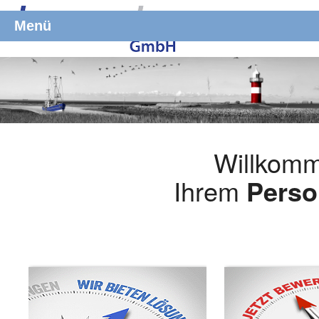
Menü
Willkomm
Ihrem
Perso