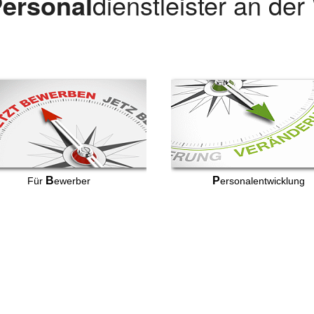
ersonal
dienstleister an de
B
P
Für
ewerber
ersonalentwicklung