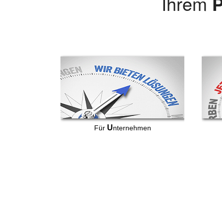
Ihrem
P
U
Für
nternehmen