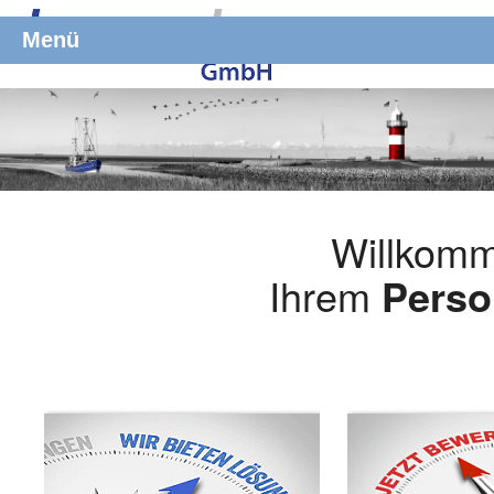
Menü
Willkomm
Ihrem
Perso