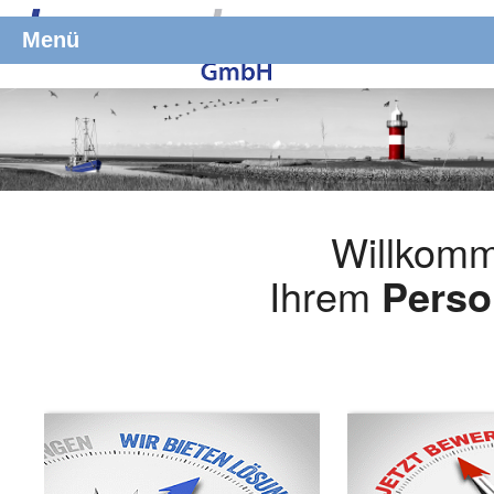
Menü
Willkomm
Ihrem
Perso