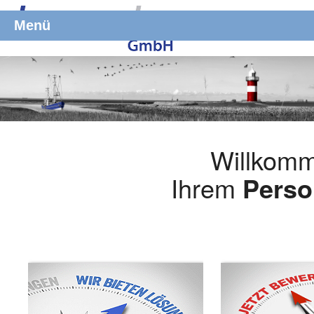
Menü
Willkomm
Ihrem
Perso