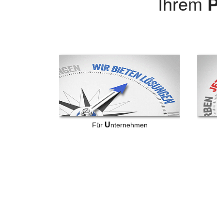
Ihrem
P
U
Für
nternehmen