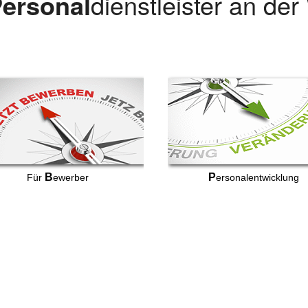
ersonal
dienstleister an de
B
P
Für
ewerber
ersonalentwicklung