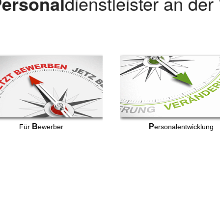
ersonal
dienstleister an de
B
P
Für
ewerber
ersonalentwicklung