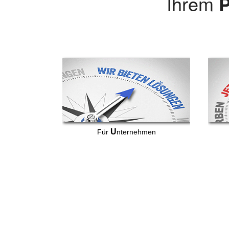
Ihrem
P
U
Für
nternehmen