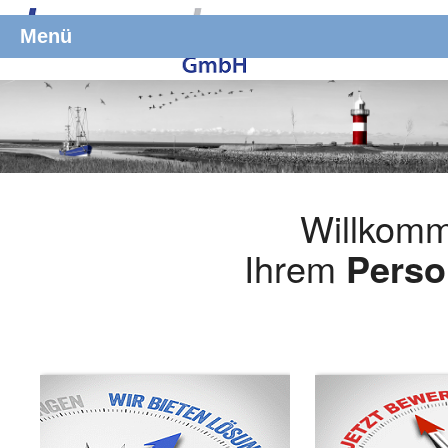
Menü
Willkomm
Ihrem
Perso