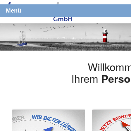
Menü
Willkomm
Ihrem
Perso