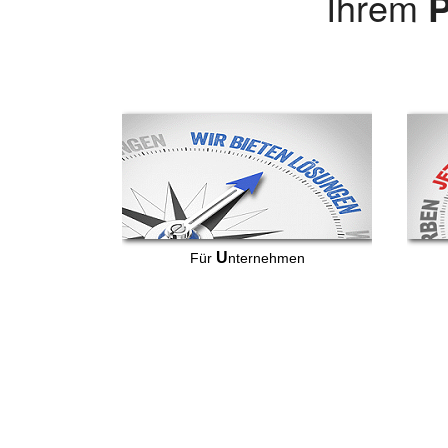
Ihrem
P
U
Für
nternehmen