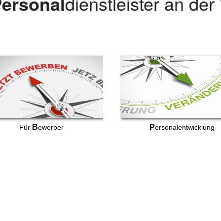
ersonal
dienstleister an de
B
P
Für
ewerber
ersonalentwicklung