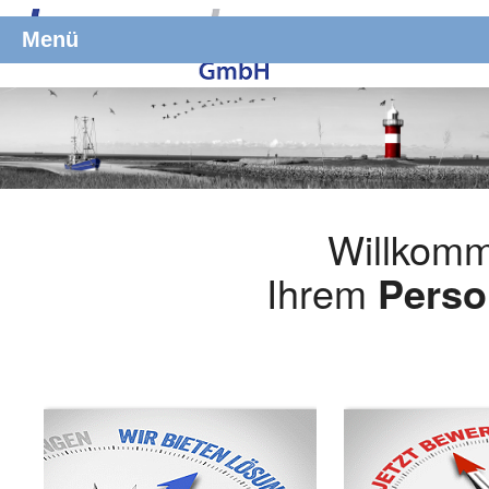
Menü
Willkomm
Ihrem
Perso