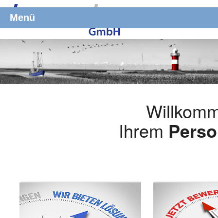
Menü
Willkomm
Ihrem
Perso