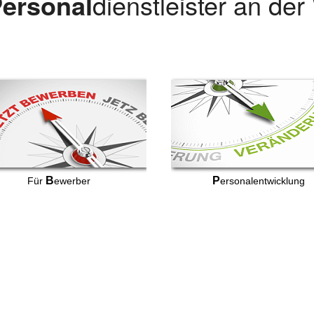
ersonal
dienstleister an de
B
P
Für
ewerber
ersonalentwicklung