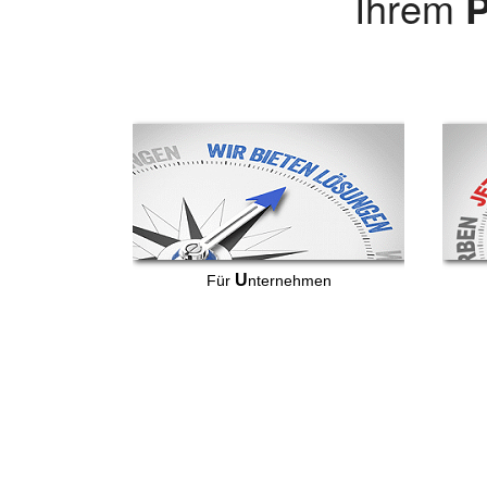
Ihrem
P
U
Für
nternehmen