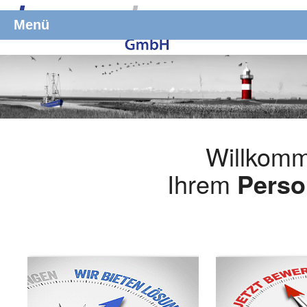
Menü
Willkomm
Ihrem
Perso