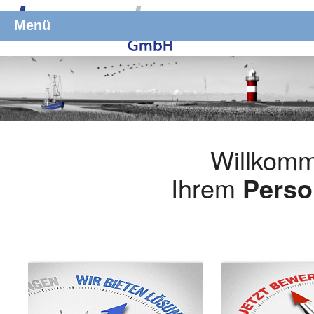
Menü
Willkomm
Ihrem
Perso