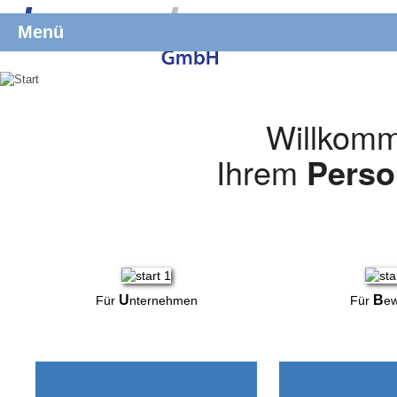
Menü
Willkomm
Ihrem
Perso
U
B
Für
nternehmen
Für
ew