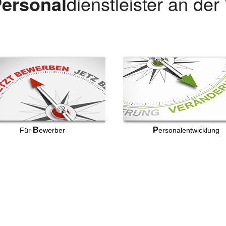
ersonal
dienstleister an de
B
P
Für
ewerber
ersonalentwicklung