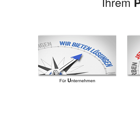
Ihrem
P
U
Für
nternehmen