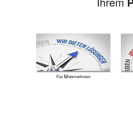
Ihrem
P
U
Für
nternehmen