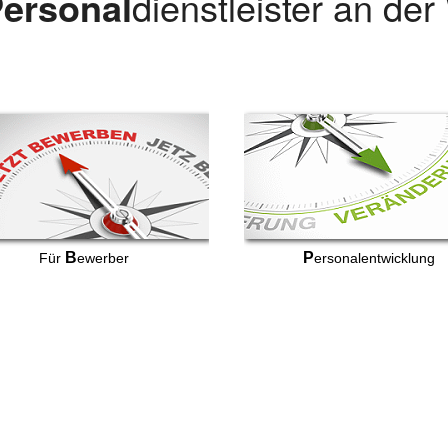
ersonal
dienstleister an de
B
P
Für
ewerber
ersonalentwicklung