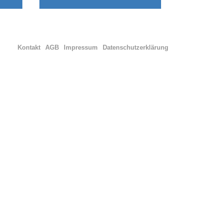
Kontakt
AGB
Impressum
Datenschutzerklärung
NG
SOZIALE PROJEKTE
Arbeitsgelegenheiten (AGH)
SAI&L
Kontakt