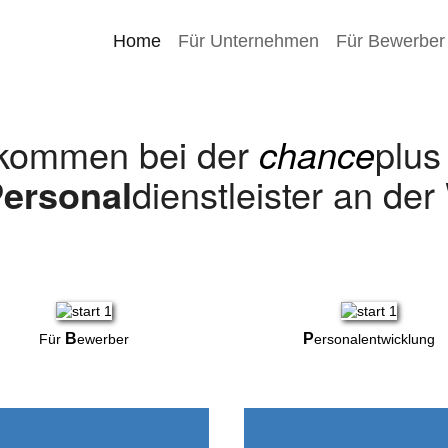
Home
Für Unternehmen
Für Bewerber
lkommen bei der
chance
plu
ersonal
dienstleister an de
B
P
Für
ewerber
ersonalentwicklung