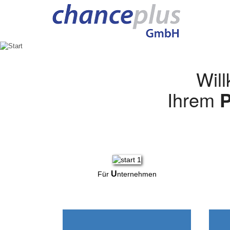
Wil
Ihrem
P
U
Für
nternehmen