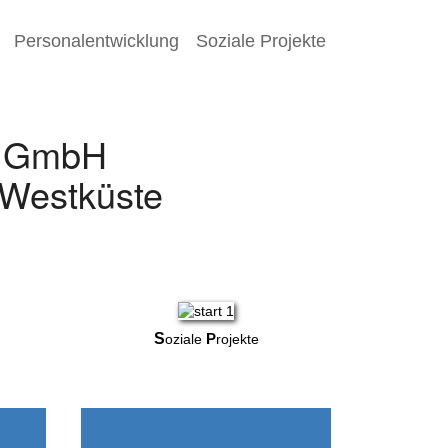
Personalentwicklung
Soziale Projekte
s GmbH
r Westküste
S
P
oziale
rojekte