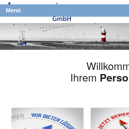
Menü
Willkomm
Ihrem
Perso