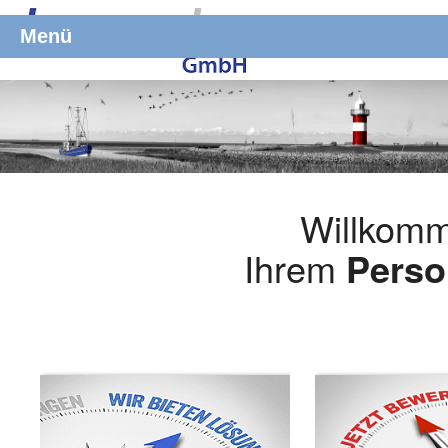
Menü
Willkomm
Ihrem
Perso