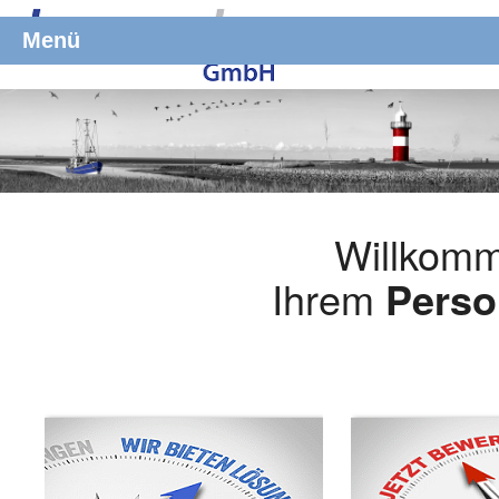
Menü
Willkomm
Ihrem
Perso