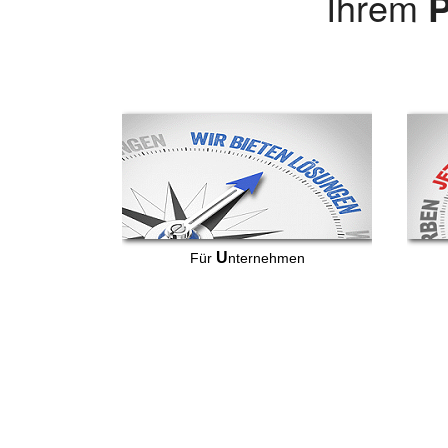
Ihrem
P
U
Für
nternehmen