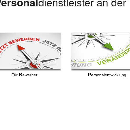
ersonal
dienstleister an de
B
P
Für
ewerber
ersonalentwicklung