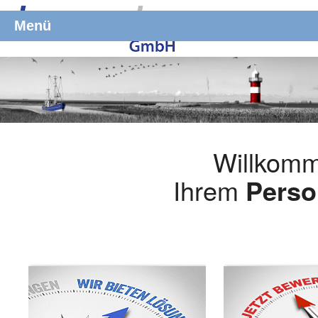
Menü
Willkomm
Ihrem
Perso